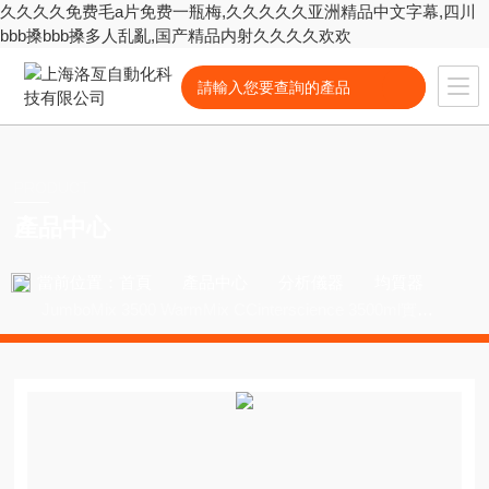
久久久久免费毛a片免费一瓶梅,久久久久久亚洲精品中文字幕,四川
bbb搡bbb搡多人乱亂,国产精品内射久久久久欢欢
PRODUCT
產品中心
當前位置：
首頁
產品中心
分析儀器
均質器
JumboMix 3500 WarmMix CCinterscience 3500ml實驗
室均質器