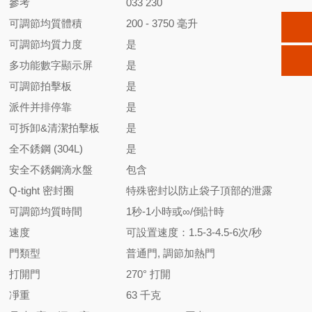
參考
033 230
可調節均質體積
200 - 3750 毫升
可調節均質力度
是
多功能數字顯示屏
是
可調節拍擊板
是
派件并排停靠
是
可拆卸
&
清潔拍擊板
是
全不銹鋼 (304L)
是
安全不銹鋼滴水盤
包含
Q-tight 密封圈
特殊密封以防止袋子頂部的泄露
可調節均質時間
1秒-1小時或∞/倒計時
速度
可設置速度：1.5-3-4.5-6次/秒
門類型
普通門, 調節加熱門
打開門
270° 打開
凈重
63 千克