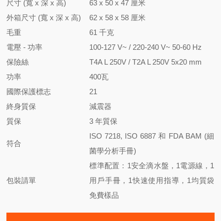
尺寸 (寬 x 深 x 高)
63 x 50 x 47
厘米
外箱尺寸 (寬 x 深 x 高)
62 x 58 x 58 厘米
毛重
61 千克
電壓 - 功率
100-127 V~ / 220-240 V~ 50-60 Hz
保險絲
T4A L 250V / T2A L 250V 5x20 mm
功率
400瓦
國際保護標志
21
終身質保
減震器
質保
3 年質保
ISO 7218, ISO 6887 和 FDA BAM (細
符合
菌學分析手冊)
標準配置：1安全滴水盤，1電源線，1
包裝請單
用戶手冊，1快速使用指導，1均質袋
免費樣品